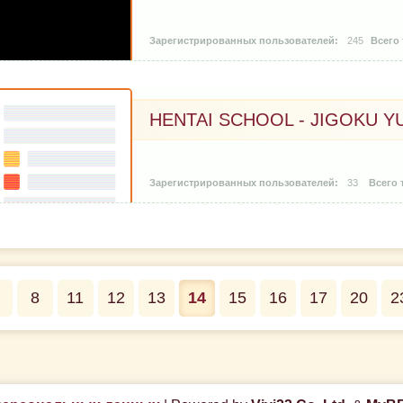
245
HENTAI SCHOOL - JIGOKU Y
33
8
11
12
13
14
15
16
17
20
2