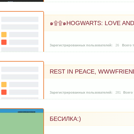
๑۩۩๑HOGWARTS: LOVE AND
26
REST IN PEACE, WWWFRIEN
281
БЕСИЛКА:)