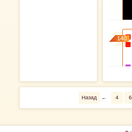
140
Назад
←
4
6