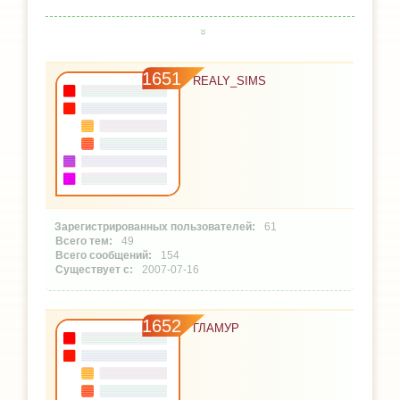
1651
REALY_SIMS
61
49
154
2007-07-16
1652
ГЛАМУР