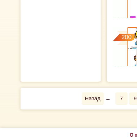
200
Назад
←
7
9
О 