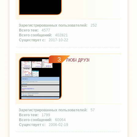
252
4577
402821
2017-10-22
3
ЛЮБІ ДРУЗІ
57
1799
60064
2006-02-19