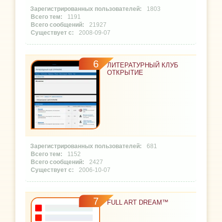
1803
1191
21927
2008-09-07
6
ЛИТЕРАТУРНЫЙ КЛУБ
ОТКРЫТИЕ
681
1152
2427
2006-10-07
7
FULL ART DREAM™