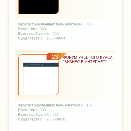
415
363
953
2007-09-04
23
ФОРУМ УЧЕБНОГО КУРСА
''БИЗНЕС В ИНТЕРНЕТ''
191
303
567
2007-08-28