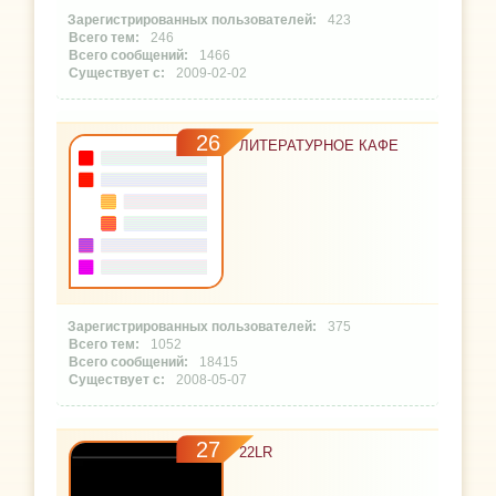
423
246
1466
2009-02-02
26
ЛИТЕРАТУРНОЕ КАФЕ
375
1052
18415
2008-05-07
27
22LR