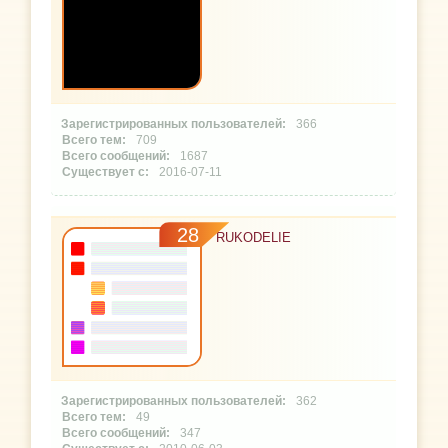
366
709
1687
2016-07-11
28
RUKODELIE
362
49
347