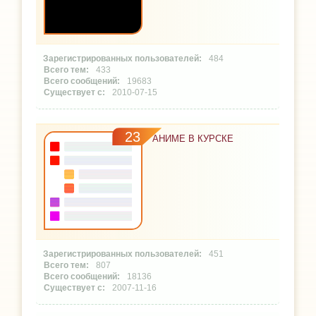
484
433
19683
2010-07-15
23
АНИМЕ В КУРСКЕ
451
807
18136
2007-11-16