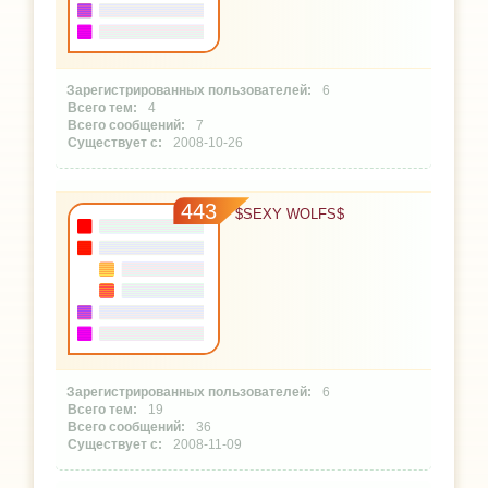
6
4
7
2008-10-26
443
$SEXY WOLFS$
6
19
36
2008-11-09