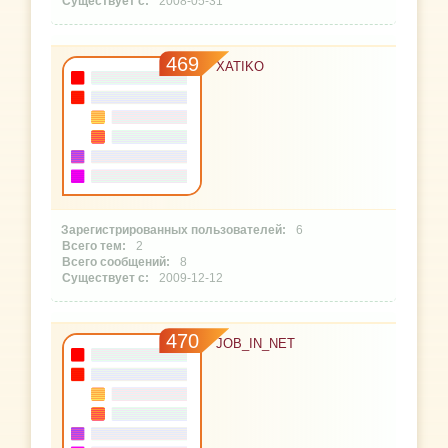
2008-05-31
469
XATIKO
6
2
8
2009-12-12
470
JOB_IN_NET