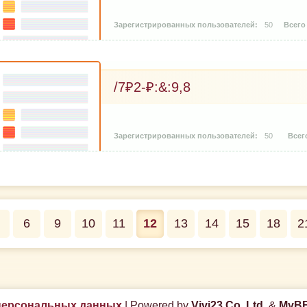
50
/7₽2-₽:&:9,8
50
6
9
10
11
12
13
14
15
18
2
персональных данных
|
Powered by
Vivi23 Co. Ltd.
&
MyBB