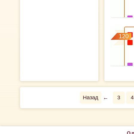
120
Назад
←
3
4
О 