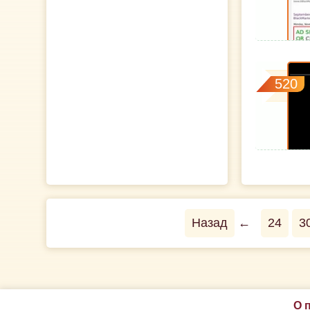
520
Назад
←
24
3
О 