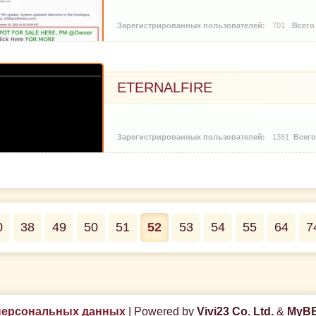
701
ETERNALFIRE
1381
0
38
49
50
51
52
53
54
55
64
7
персональных данных
|
Powered by
Vivi23 Co. Ltd.
&
MyBB