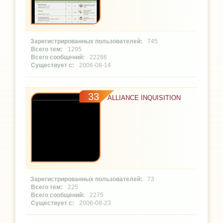
745
1295
22286
2006-08-14
33
ALLIANCE INQUISITION
73
225
2275
2006-08-23