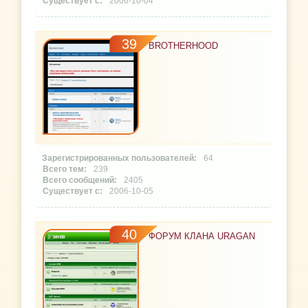
2006-10-04
39
BROTHERHOOD
64
239
2405
2006-10-05
40
ФОРУМ КЛАНА URAGAN