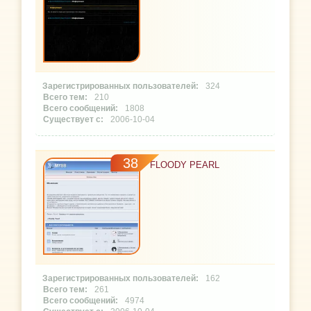
324
210
1808
2006-10-04
38
FLOODY PEARL
162
261
4974