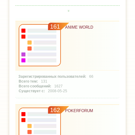
161
ANIME WORLD
66
131
1627
2008-05-25
162
POKERFORUM