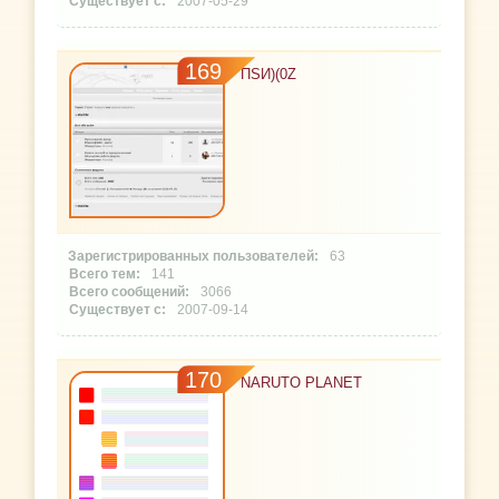
2007-05-29
169
ПSИ)(0Z
63
141
3066
2007-09-14
170
NARUTO PLANET