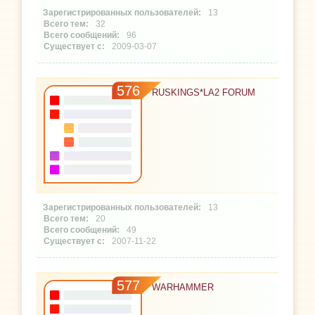
13
32
96
2009-03-07
576
RUSKINGS*LA2 FORUM
13
20
49
2007-11-22
577
WARHAMMER