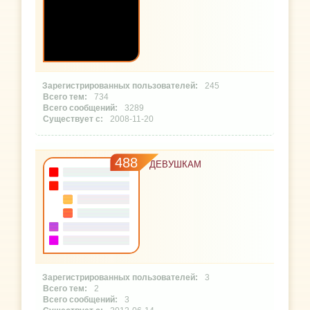
245
734
3289
2008-11-20
488
ДЕВУШКАМ
3
2
3