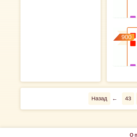
900
Назад
←
43
О 