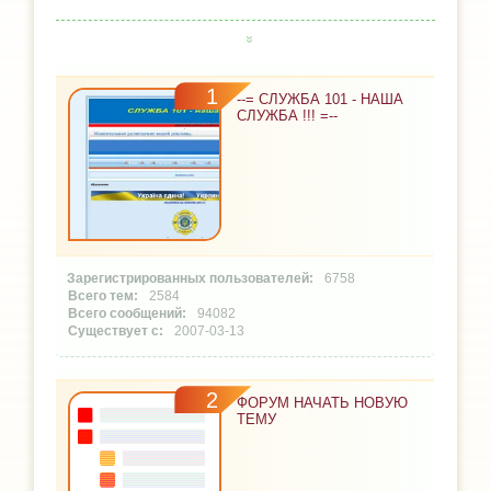
1
--= СЛУЖБА 101 - НАША
СЛУЖБА !!! =--
6758
2584
94082
2007-03-13
2
ФОРУМ НАЧАТЬ НОВУЮ
ТЕМУ