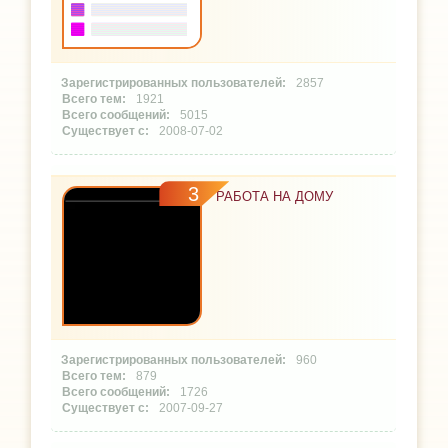
2857
1921
5015
2008-07-02
3
РАБОТА НА ДОМУ
960
879
1726
2007-09-27