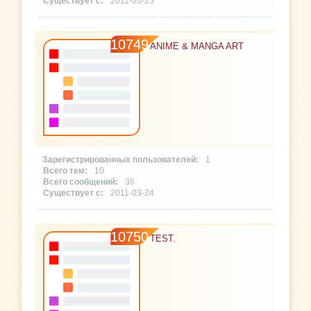
2011-03-25
10749
ANIME & MANGA ART
1
10
36
2011-03-24
10750
TEST.