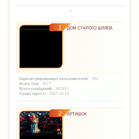
1
ДОМ СТАРОГО ШЛЯПА
252
4577
402821
2017-10-22
2
АРТИШОК