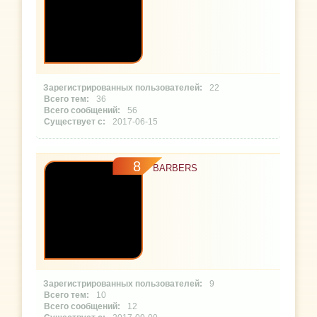
22
36
56
2017-06-15
8
BARBERS
9
10
12