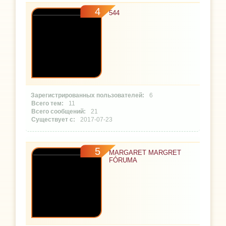
4
544
6
11
21
2017-07-23
5
MARGARET MARGRET
FÓRUMA