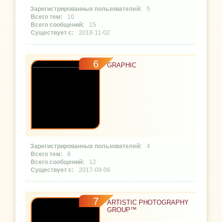
5
10
15
2018-11-02
6
GRAPHIC
4
6
12
2017-09-06
7
ARTISTIC PHOTOGRAPHY
GROUP™