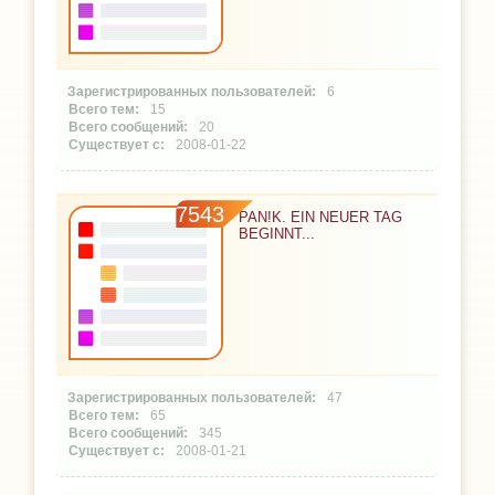
6
15
20
2008-01-22
7543
PAN!K. EIN NEUER TAG
BEGINNT...
47
65
345
2008-01-21