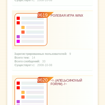
2008-10-08
8619
РОЛЕВАЯ ИГРА WINX
9
14
33
2008-10-08
8620
~!-.(АПЕLЬСИНОVЫЙ
FORУМ).-!~