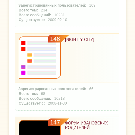
109
234
10231
2009-02-10
146
[NIGHTLY CITY]
66
68
10218
2008-11-30
147
ФОРУМ ИВАНОВСКИХ
РОДИТЕЛЕЙ