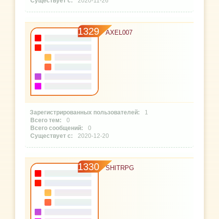
2020-11-26
1329
AXEL007
1
0
0
2020-12-20
1330
SHITRPG