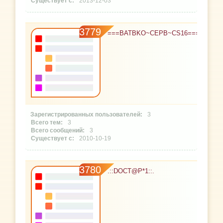
2013-12-03
3779
===BATBKO~CEPB~CS16===
3
3
3
2010-10-19
3780
.::DOCT@P*1::.