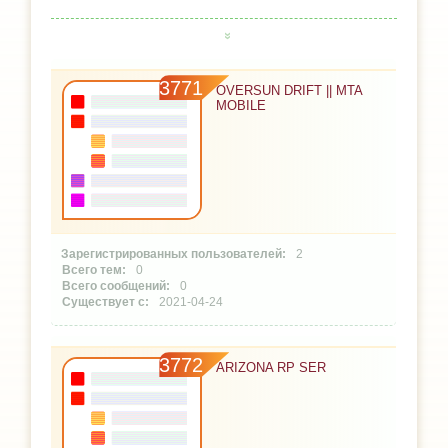
3771
OVERSUN DRIFT || MTA
MOBILE
2
0
0
2021-04-24
3772
ARIZONA RP SER