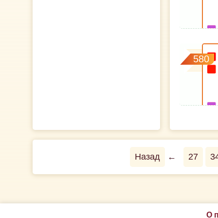
580
Назад
←
27
3
О 