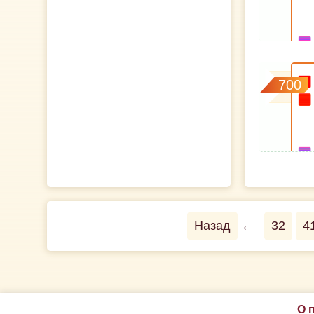
700
Назад
←
32
4
О 