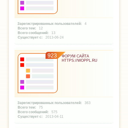
4
12
13
2013-06-24
923
ФОРУМ САЙТА
HTTPS://WOPPL.RU
363
75
575
2013-04-11