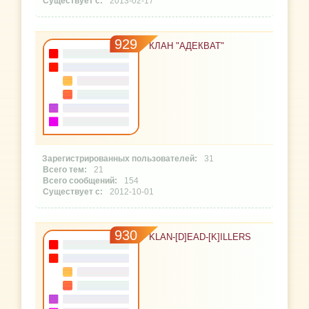
2013-02-17
929
КЛАН "АДЕКВАТ"
31
21
154
2012-10-01
930
KLAN-[D]EAD-[K]ILLERS