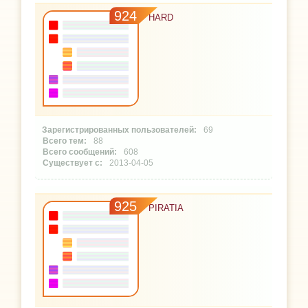
924
HARD
69
88
608
2013-04-05
925
PIRATIA