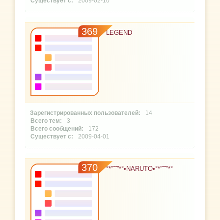
2009-02-10
369
LEGEND
14
3
172
2009-04-01
370
°*”˜˜”*°•NARUTO•°*”˜˜”*°