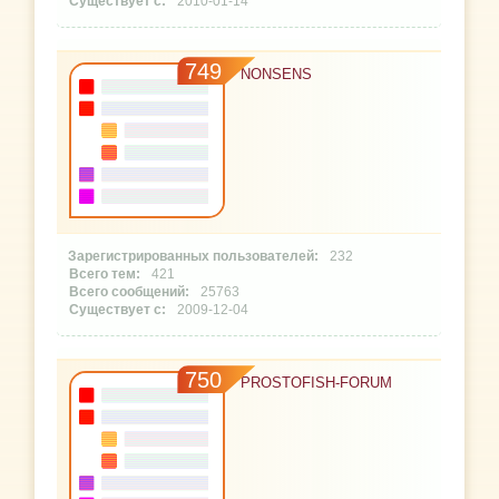
2010-01-14
749
NONSENS
232
421
25763
2009-12-04
750
PROSTOFISH-FORUM