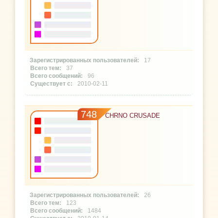
17
37
96
2010-02-11
748
CHRNO CRUSADE
26
123
1484