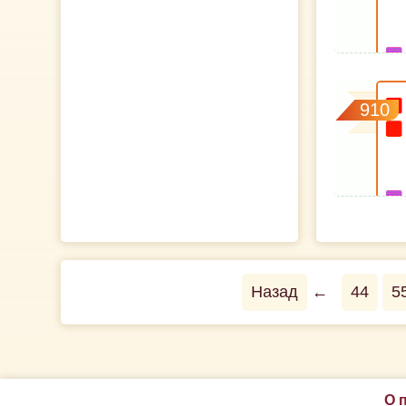
910
Назад
←
44
5
О 