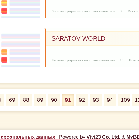
9
SARATOV WORLD
10
5
69
88
89
90
91
92
93
94
109
1
персональных данных
|
Powered by
Vivi23 Co. Ltd.
&
MyBB