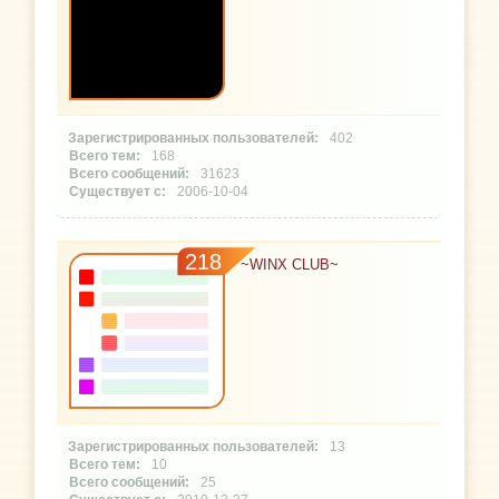
402
168
31623
2006-10-04
218
~WINX CLUB~
13
10
25