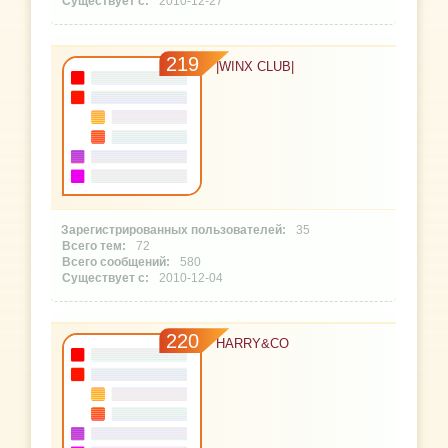
2010-12-27
219
|WINX CLUB|
35
72
580
2010-12-04
220
HARRY&CO