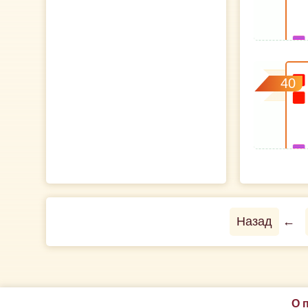
40
Назад
←
О 