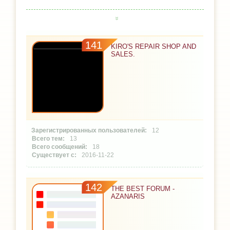
141
KIRO'S REPAIR SHOP AND
SALES.
12
13
18
2016-11-22
142
THE BEST FORUM -
AZANARIS