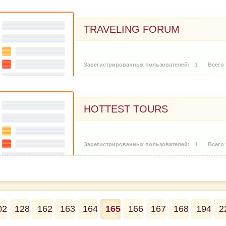
TRAVELING FORUM
1
HOTTEST TOURS
1
02
128
162
163
164
165
166
167
168
194
2