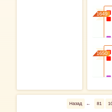
1649
1650
Назад
←
81
1