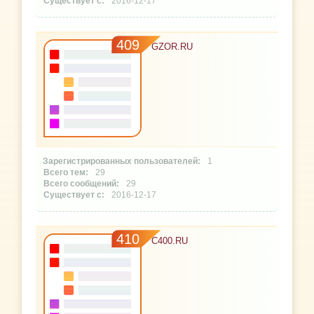
2016-12-17
409
GZOR.RU
1
29
29
2016-12-17
410
C400.RU