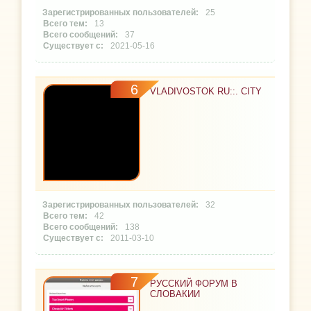
25
13
37
2021-05-16
6
VLADIVOSTOK RU::. CITY
32
42
138
2011-03-10
7
РУССКИЙ ФОРУМ В
СЛОВАКИИ