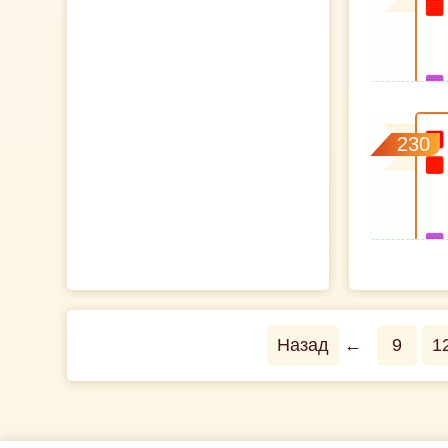
230
Назад
←
9
1