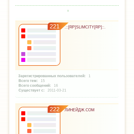
221
.::[RP]SLIMCITY[RP]::.
1
15
16
2011-03-21
222
ЛИНЕЙДЖ.COM