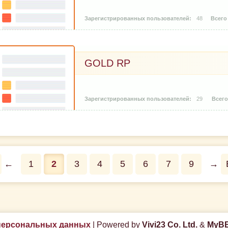
48
GOLD RP
29
←
1
2
3
4
5
6
7
9
→
персональных данных
|
Powered by
Vivi23 Co. Ltd.
&
MyBB