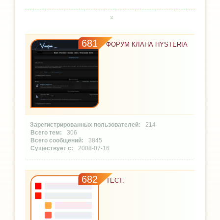
681
ФОРУМ КЛАНА HYSTERIA
214
306
3845
2008-07-16
682
ТЕСТ.