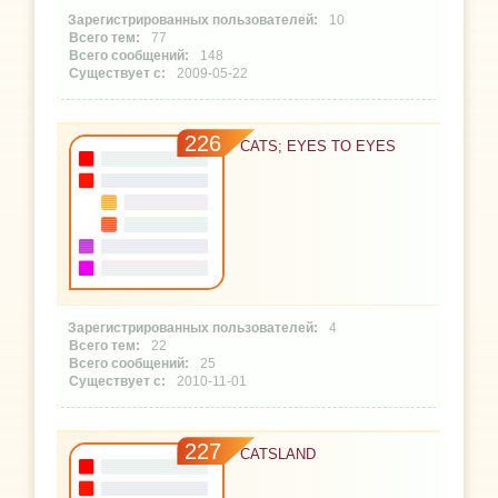
10
77
148
2009-05-22
226
CATS; EYES TO EYES
4
22
25
2010-11-01
227
CATSLAND