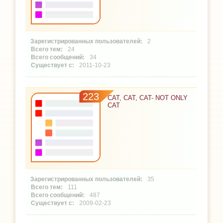
2
24
34
2011-10-23
223
CAT, CAT, CAT- NOT ONLY
CAT
35
111
487
2009-02-23