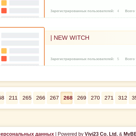
4
| NEW WITCH
5
68
211
265
266
267
268
269
270
271
312
3
персональных данных
|
Powered by
Vivi23 Co. Ltd.
&
MyBB