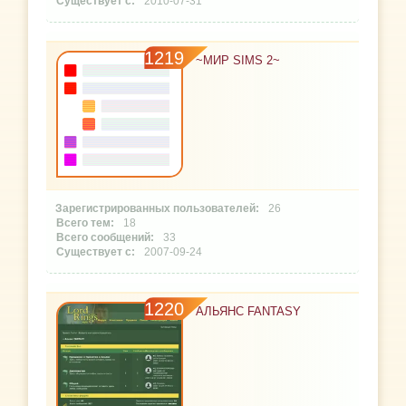
2010-07-31
1219
~МИР SIMS 2~
26
18
33
2007-09-24
1220
АЛЬЯНС FANTASY