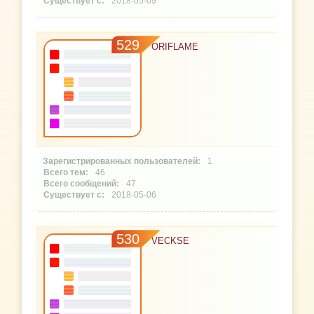
2018-05-09
529
ORIFLAME
1
46
47
2018-05-06
530
VECKSE