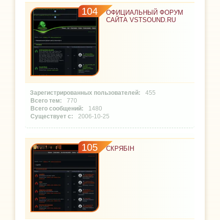
104
ОФИЦИАЛЬНЫЙ ФОРУМ
САЙТА VSTSOUND.RU
455
770
1480
2006-10-25
105
СКРЯБІН