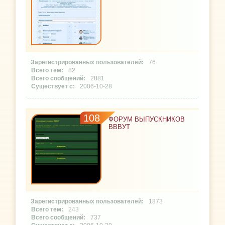
76
82
2881
2006-10-28
108
ФОРУМ ВЫПУСКНИКОВ
ВВВУТ
1873
243
737