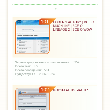
101
CODERZFACTORY | ВСЁ О
MUONLINE | ВСЁ О
LINEAGE 2 | ВСЁ О WOW
3359
172
501
2006-10-24
102
ФОРУМ АНТИСЧАСТЬЯ