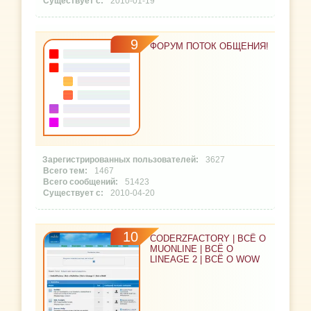
2010-01-19
9
ФОРУМ ПОТОК ОБЩЕНИЯ!
3627
1467
51423
2010-04-20
10
CODERZFACTORY | ВСЁ О
MUONLINE | ВСЁ О
LINEAGE 2 | ВСЁ О WOW