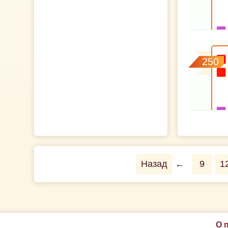
250
Назад
←
9
1
О 