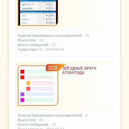
15
23
27
2009-04-02
328
ЗВЁЗДНЫЕ ВРАТА
АТЛАНТИДА
8
23
23