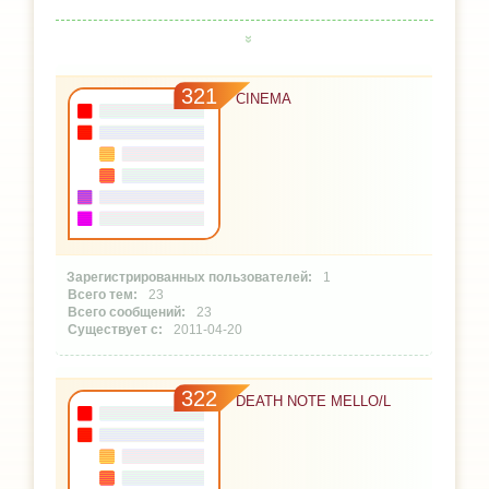
321
CINEMA
1
23
23
2011-04-20
322
DEATH NOTE MELLO/L