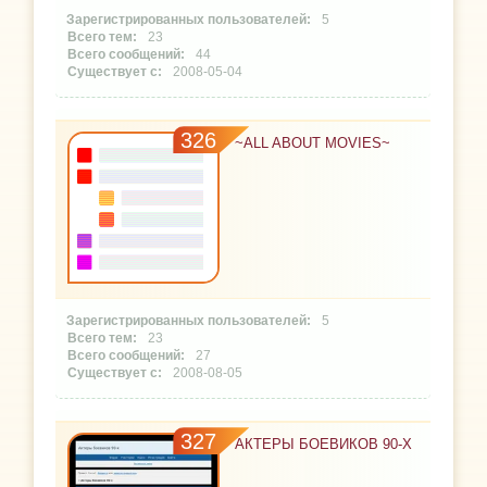
5
23
44
2008-05-04
326
~ALL ABOUT MOVIES~
5
23
27
2008-08-05
327
АКТЕРЫ БОЕВИКОВ 90-Х