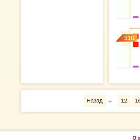
310
Назад
←
12
1
О 