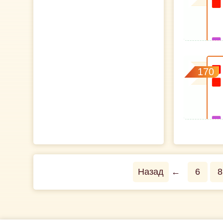
170
Назад
←
6
8