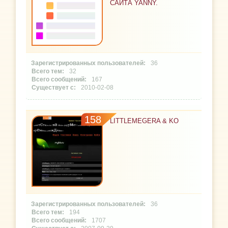
САЙТА YANNY.
36
32
167
2010-02-08
158
LITTLEMEGERA & KO
36
194
1707